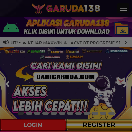
ENIT! • 🔥 KEJAR MAXWIN & JACKPOT PROGRESIF SEKARANG
MASUK
DAFTAR