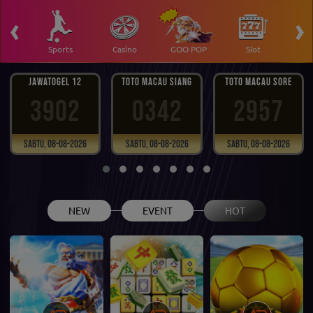
‹
›
 Ikan
Sports
Casino
GOO POP
Slot
T
JAWATOGEL 12
TOTO MACAU SIANG
TOTO MACAU SORE
3902
0342
2957
Sabtu, 08-08-2026
Sabtu, 08-08-2026
Sabtu, 08-08-2026
NEW
EVENT
HOT